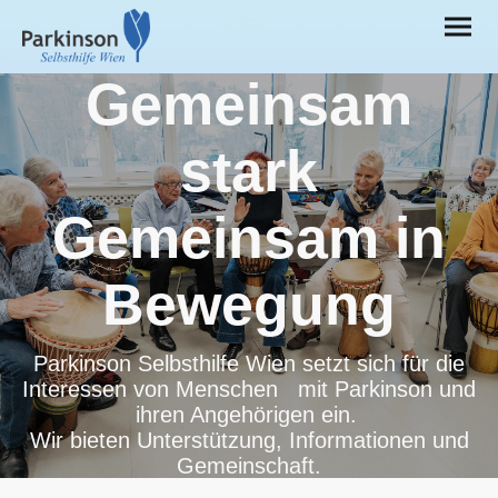
Gemeinsam
stark
Gemeinsam in
Bewegung
Parkinson Selbsthilfe Wien setzt sich für die
Interessen von Menschen mit Parkinson und
ihren Angehörigen ein.
Wir bieten Unterstützung, Informationen und
Gemeinschaft.